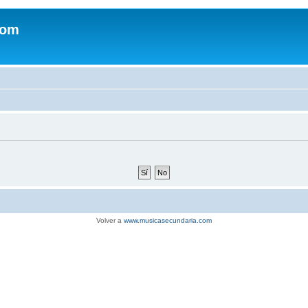
com
Volver a
www.musicasecundaria.com