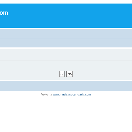
com
Volver a
www.musicasecundaria.com