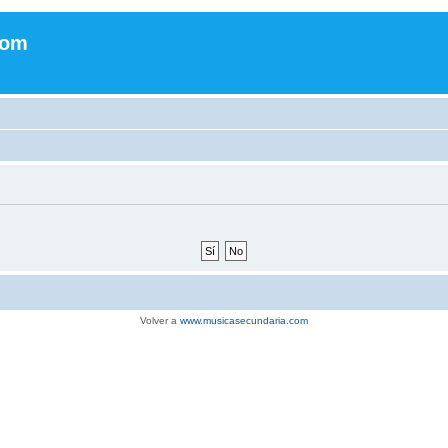
com
Volver a
www.musicasecundaria.com