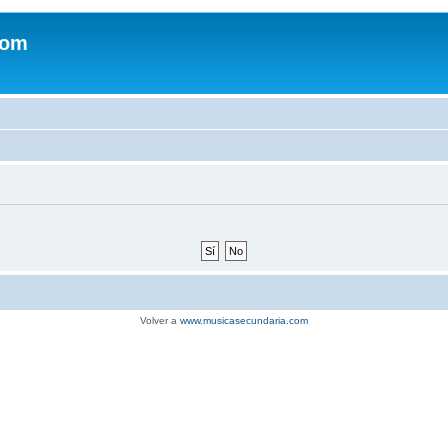
com
Volver a
www.musicasecundaria.com