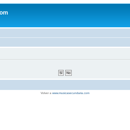
com
Volver a
www.musicasecundaria.com