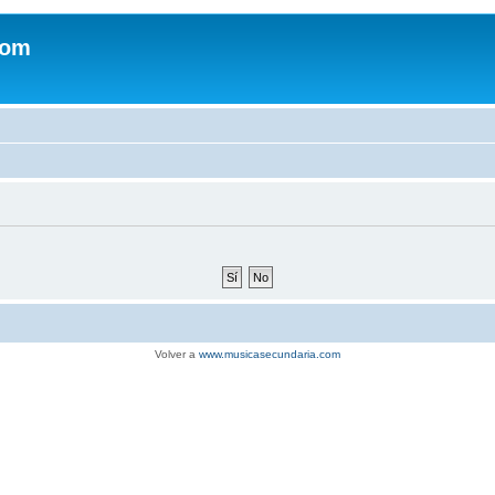
com
Volver a
www.musicasecundaria.com