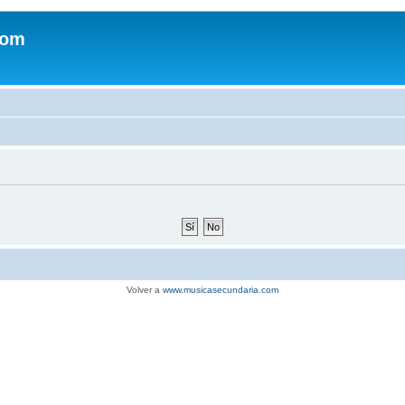
com
Volver a
www.musicasecundaria.com