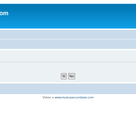
com
Volver a
www.musicasecundaria.com