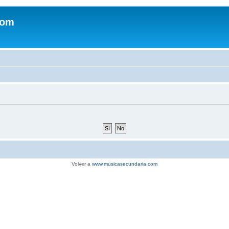
com
Volver a
www.musicasecundaria.com