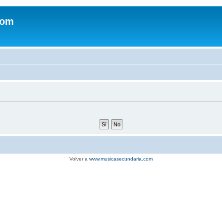
com
Volver a
www.musicasecundaria.com