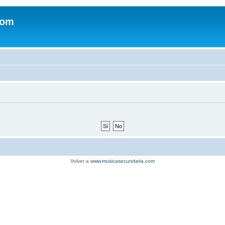
com
Volver a
www.musicasecundaria.com