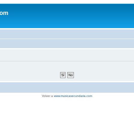
com
Volver a
www.musicasecundaria.com