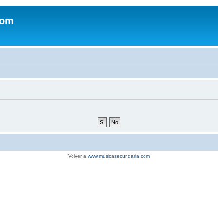
com
Volver a
www.musicasecundaria.com