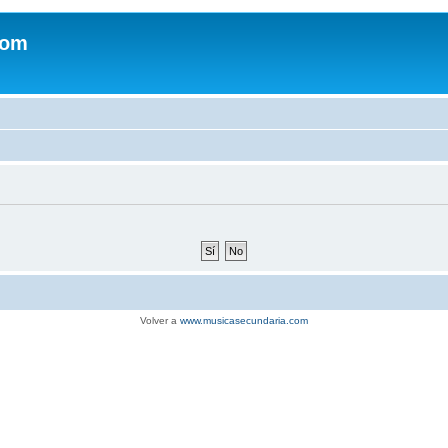
com
Volver a
www.musicasecundaria.com