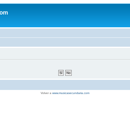
com
Volver a
www.musicasecundaria.com