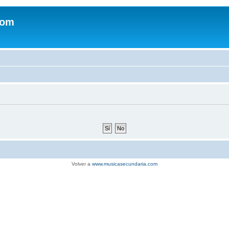
com
Volver a
www.musicasecundaria.com