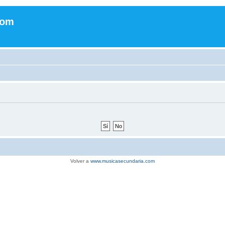
com
Volver a
www.musicasecundaria.com