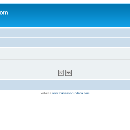
com
Volver a
www.musicasecundaria.com