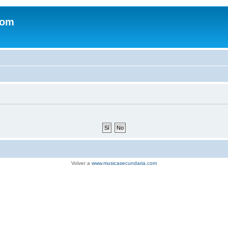
com
Volver a
www.musicasecundaria.com