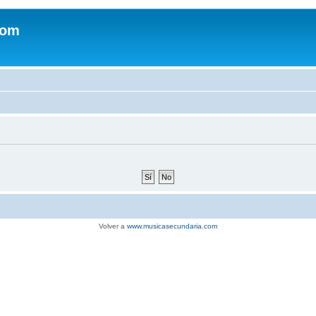
com
Volver a
www.musicasecundaria.com