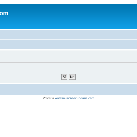
com
Volver a
www.musicasecundaria.com