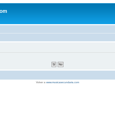
com
Volver a
www.musicasecundaria.com