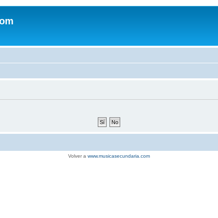
com
Volver a
www.musicasecundaria.com