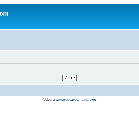
com
Volver a
www.musicasecundaria.com