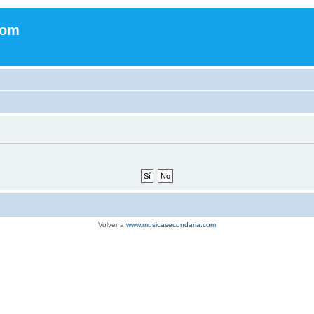
com
Volver a
www.musicasecundaria.com