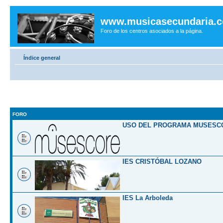
www.musicasecundaria.
Foro de los centros asociados a la página.
Índice general
FORO
USO DEL PROGRAMA MUSESC
IES CRISTÓBAL LOZANO
IES La Arboleda