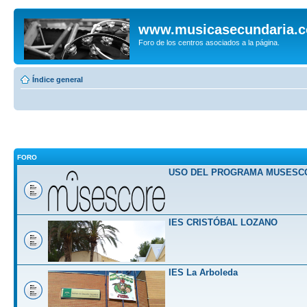
www.musicasecundaria.
Foro de los centros asociados a la página.
Índice general
FORO
USO DEL PROGRAMA MUSESC
IES CRISTÓBAL LOZANO
IES La Arboleda