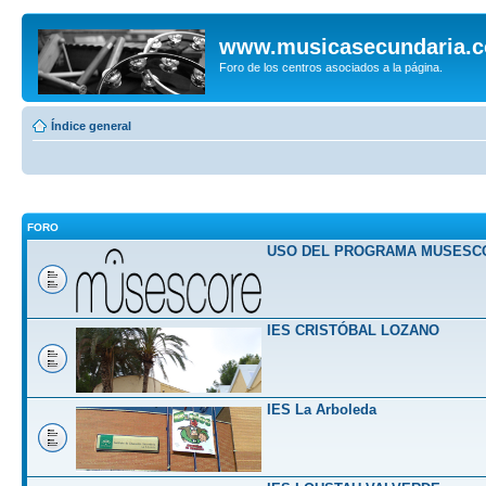
www.musicasecundaria.
Foro de los centros asociados a la página.
Índice general
FORO
USO DEL PROGRAMA MUSESC
IES CRISTÓBAL LOZANO
IES La Arboleda