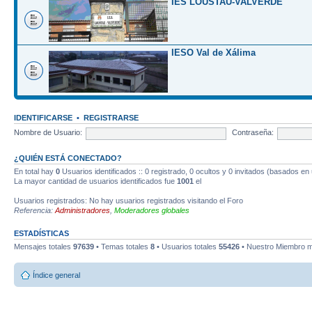
IES LOUSTAU-VALVERDE
IESO Val de Xálima
IDENTIFICARSE
•
REGISTRARSE
Nombre de Usuario:
Contraseña:
¿QUIÉN ESTÁ CONECTADO?
En total hay
0
Usuarios identificados :: 0 registrado, 0 ocultos y 0 invitados (basados en
La mayor cantidad de usuarios identificados fue
1001
el
Usuarios registrados: No hay usuarios registrados visitando el Foro
Referencia:
Administradores
,
Moderadores globales
ESTADÍSTICAS
Mensajes totales
97639
• Temas totales
8
• Usuarios totales
55426
• Nuestro Miembro m
Índice general