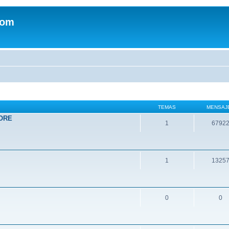
com
TEMAS
MENSAJ
ORE
1
6792
1
1325
0
0