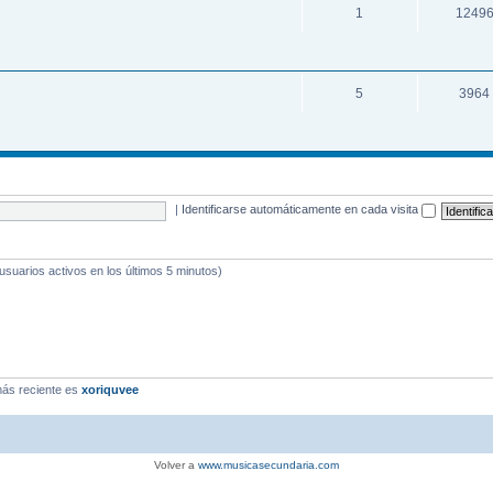
1
1249
5
3964
|
Identificarse automáticamente en cada visita
 usuarios activos en los últimos 5 minutos)
ás reciente es
xoriquvee
Volver a
www.musicasecundaria.com