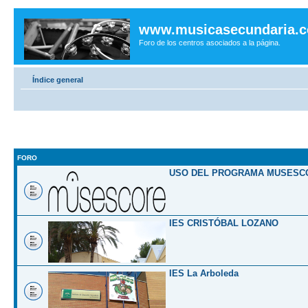
www.musicasecundaria.
Foro de los centros asociados a la página.
Índice general
FORO
USO DEL PROGRAMA MUSESC
IES CRISTÓBAL LOZANO
IES La Arboleda