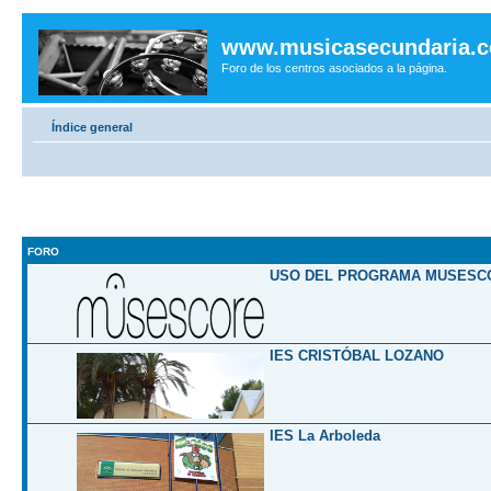
www.musicasecundaria.
Foro de los centros asociados a la página.
Índice general
FORO
USO DEL PROGRAMA MUSESC
IES CRISTÓBAL LOZANO
IES La Arboleda