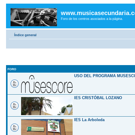
www.musicasecundaria.
Foro de los centros asociados a la página.
Índice general
FORO
USO DEL PROGRAMA MUSESC
IES CRISTÓBAL LOZANO
IES La Arboleda