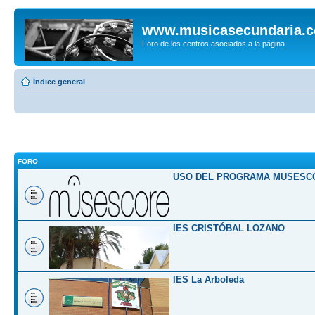
www.musicasecundaria.
Foro de los centros asociados a la página.
Índice general
FORO
USO DEL PROGRAMA MUSESC
IES CRISTÓBAL LOZANO
IES La Arboleda