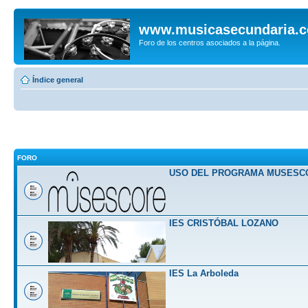
www.musicasecundaria.
Foro de los centros asociados a la página.
Índice general
FORO
USO DEL PROGRAMA MUSESC
IES CRISTÓBAL LOZANO
IES La Arboleda