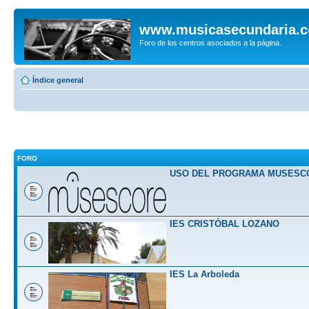
www.musicasecundaria.
Foro de los centros asociados a la página.
Índice general
FORO
USO DEL PROGRAMA MUSESC
IES CRISTÓBAL LOZANO
IES La Arboleda