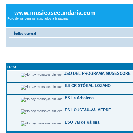
www.musicasecundaria.com
Foro de los centros asociados a la página.
Índice general
FORO
USO DEL PROGRAMA MUSESCORE
IES CRISTÓBAL LOZANO
IES La Arboleda
IES LOUSTAU-VALVERDE
IESO Val de Xálima