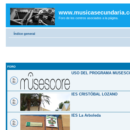
www.musicasecundaria.
Foro de los centros asociados a la página.
Índice general
FORO
USO DEL PROGRAMA MUSESC
IES CRISTÓBAL LOZANO
IES La Arboleda