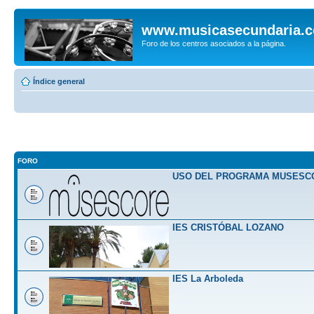
www.musicasecundaria.
Foro de los centros asociados a la página.
Índice general
FORO
USO DEL PROGRAMA MUSESC
IES CRISTÓBAL LOZANO
IES La Arboleda