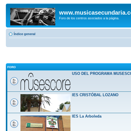
www.musicasecundaria.
Foro de los centros asociados a la página.
Índice general
FORO
USO DEL PROGRAMA MUSESC
IES CRISTÓBAL LOZANO
IES La Arboleda