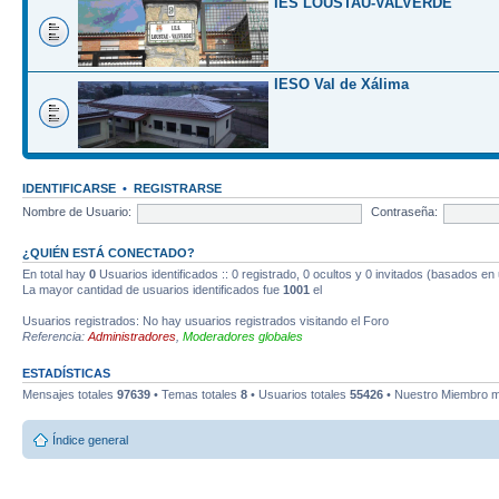
IES LOUSTAU-VALVERDE
IESO Val de Xálima
IDENTIFICARSE
•
REGISTRARSE
Nombre de Usuario:
Contraseña:
¿QUIÉN ESTÁ CONECTADO?
En total hay
0
Usuarios identificados :: 0 registrado, 0 ocultos y 0 invitados (basados en
La mayor cantidad de usuarios identificados fue
1001
el
Usuarios registrados: No hay usuarios registrados visitando el Foro
Referencia:
Administradores
,
Moderadores globales
ESTADÍSTICAS
Mensajes totales
97639
• Temas totales
8
• Usuarios totales
55426
• Nuestro Miembro m
Índice general