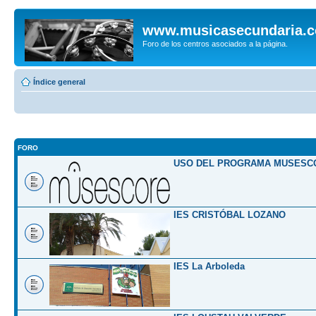
www.musicasecundaria.
Foro de los centros asociados a la página.
Índice general
FORO
USO DEL PROGRAMA MUSESC
IES CRISTÓBAL LOZANO
IES La Arboleda