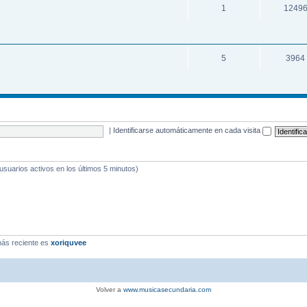
1
1249
5
3964
|
Identificarse automáticamente en cada visita
 usuarios activos en los últimos 5 minutos)
ás reciente es
xoriquvee
Volver a
www.musicasecundaria.com