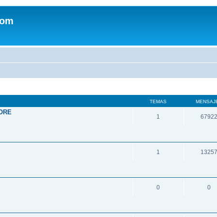
com
TEMAS
MENSAJ
ORE
1
6792
1
1325
0
0