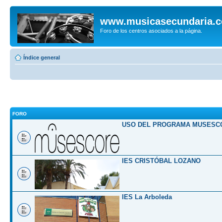
www.musicasecundaria.
Foro de los centros asociados a la página.
Índice general
FORO
USO DEL PROGRAMA MUSESC
IES CRISTÓBAL LOZANO
IES La Arboleda