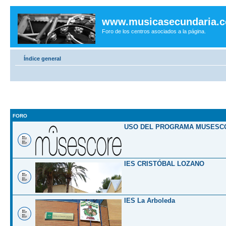
www.musicasecundaria.
Foro de los centros asociados a la página.
Índice general
FORO
USO DEL PROGRAMA MUSESC
IES CRISTÓBAL LOZANO
IES La Arboleda