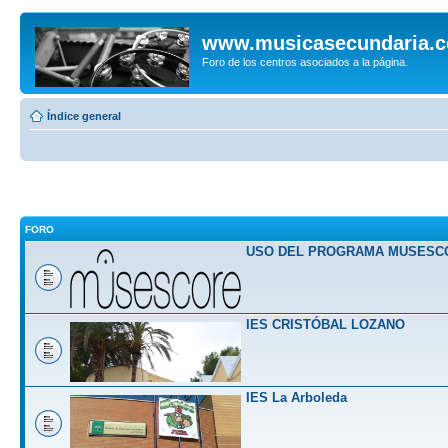
www.musicasecundaria.
Foro de los centros asociados a la página.
Índice general
FORO
USO DEL PROGRAMA MUSESC
IES CRISTÓBAL LOZANO
IES La Arboleda