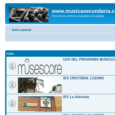
www.musicasecundaria.
Foro de los centros asociados a la página.
Índice general
FORO
USO DEL PROGRAMA MUSESC
IES CRISTÓBAL LOZANO
IES La Arboleda