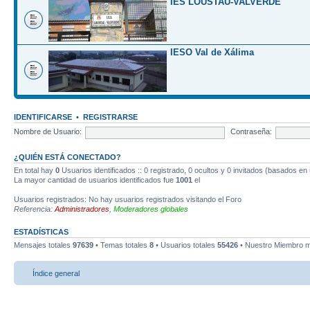
IES LOUSTAU-VALVERDE
IESO Val de Xálima
IDENTIFICARSE
•
REGISTRARSE
Nombre de Usuario:
Contraseña:
¿QUIÉN ESTÁ CONECTADO?
En total hay
0
Usuarios identificados :: 0 registrado, 0 ocultos y 0 invitados (basados en
La mayor cantidad de usuarios identificados fue
1001
el
Usuarios registrados: No hay usuarios registrados visitando el Foro
Referencia:
Administradores
,
Moderadores globales
ESTADÍSTICAS
Mensajes totales
97639
• Temas totales
8
• Usuarios totales
55426
• Nuestro Miembro m
Índice general