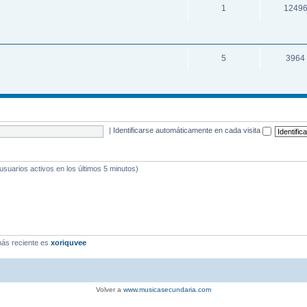
1
1249
5
3964
|
Identificarse automáticamente en cada visita
 usuarios activos en los últimos 5 minutos)
ás reciente es
xoriquvee
Volver a
www.musicasecundaria.com