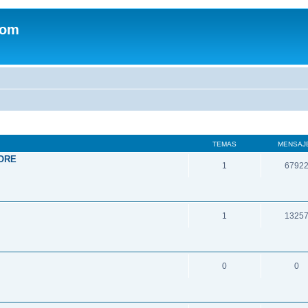
com
TEMAS
MENSAJ
ORE
1
6792
1
1325
0
0