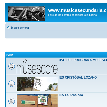
www.musicasecundaria.
Foro de los centros asociados a la página.
Índice general
FORO
USO DEL PROGRAMA MUSESC
IES CRISTÓBAL LOZANO
IES La Arboleda