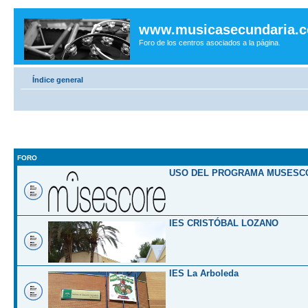
www.musicasecundaria.
Foro de los centros asociados a la página.
Índice general
FORO
USO DEL PROGRAMA MUSESC
IES CRISTÓBAL LOZANO
IES La Arboleda