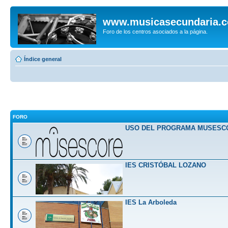
www.musicasecundaria.
Foro de los centros asociados a la página.
Índice general
FORO
USO DEL PROGRAMA MUSESC
IES CRISTÓBAL LOZANO
IES La Arboleda