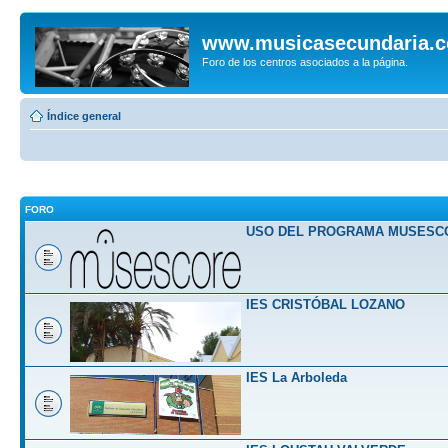
www.musicasecundaria.
Foro de los centros asociados a la página.
Índice general
FORO
USO DEL PROGRAMA MUSESC
IES CRISTÓBAL LOZANO
IES La Arboleda