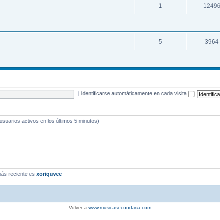
1
1249
5
3964
|
Identificarse automáticamente en cada visita
 usuarios activos en los últimos 5 minutos)
ás reciente es
xoriquvee
Volver a
www.musicasecundaria.com