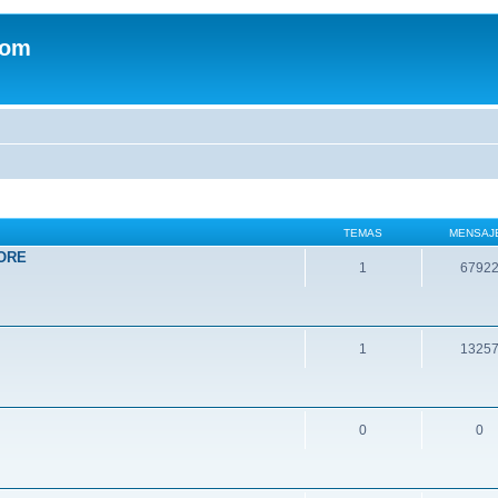
com
TEMAS
MENSAJ
ORE
1
6792
1
1325
0
0