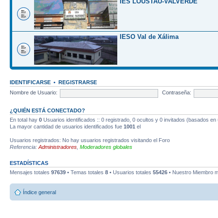
IES LOUSTAU-VALVERDE
IESO Val de Xálima
IDENTIFICARSE
•
REGISTRARSE
Nombre de Usuario:
Contraseña:
¿QUIÉN ESTÁ CONECTADO?
En total hay
0
Usuarios identificados :: 0 registrado, 0 ocultos y 0 invitados (basados en
La mayor cantidad de usuarios identificados fue
1001
el
Usuarios registrados: No hay usuarios registrados visitando el Foro
Referencia:
Administradores
,
Moderadores globales
ESTADÍSTICAS
Mensajes totales
97639
• Temas totales
8
• Usuarios totales
55426
• Nuestro Miembro m
Índice general