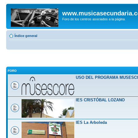
www.musicasecundaria.
Foro de los centros asociados a la página.
Índice general
FORO
USO DEL PROGRAMA MUSESC
IES CRISTÓBAL LOZANO
IES La Arboleda