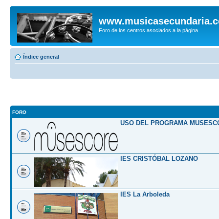
www.musicasecundaria.
Foro de los centros asociados a la página.
Índice general
FORO
USO DEL PROGRAMA MUSESC
IES CRISTÓBAL LOZANO
IES La Arboleda