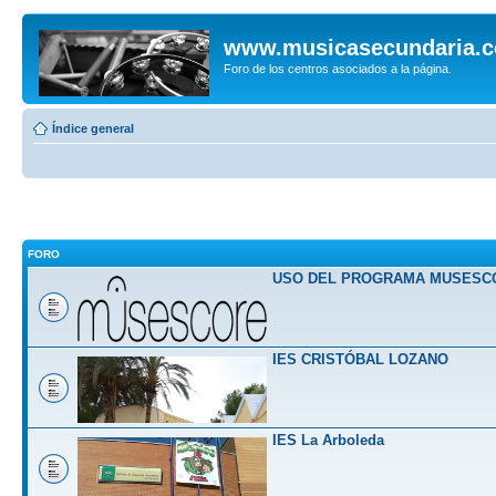
www.musicasecundaria.
Foro de los centros asociados a la página.
Índice general
FORO
USO DEL PROGRAMA MUSESC
IES CRISTÓBAL LOZANO
IES La Arboleda